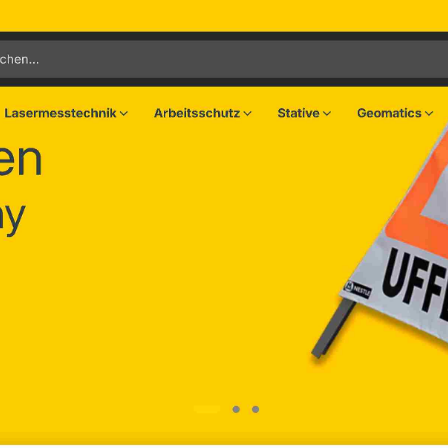
iden
many