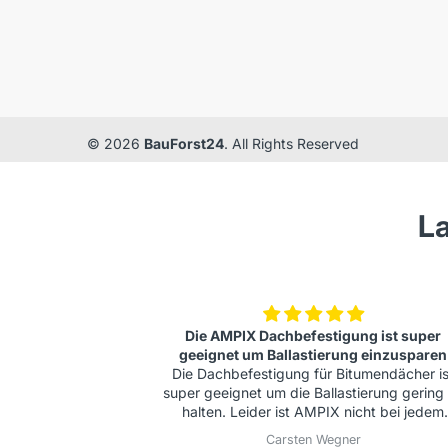
© 2026
BauForst24
. All Rights Reserved
La
ng ist super
alles bestens gerne
g einzusparen
alles bestens gerne wieder
tumendächer ist
ierung gering zu
icht bei jedem
te sich unbedingt
r
Florian Foltin