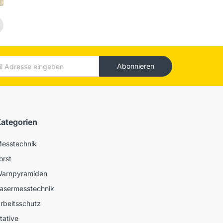
Abonnieren
ategorien
esstechnik
orst
arnpyramiden
asermesstechnik
rbeitsschutz
tative