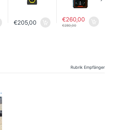
€260,00
€205,00
€1.625
€280,00
Rubrik Empfänger