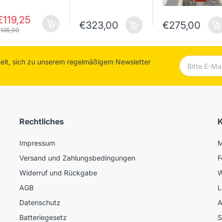
€119,25
€323,00
€275,00
135,00
keit, sich zu unserem regelmäßigem Newsletter
Rechtliches
K
Impressum
M
Versand und Zahlungsbedingungen
F
Widerruf und Rückgabe
W
AGB
L
Datenschutz
A
Batteriegesetz
S