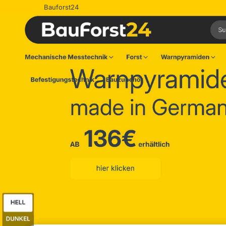
Bauforst24
Warnpyram
made in Ger
136€
AB
erhältlich