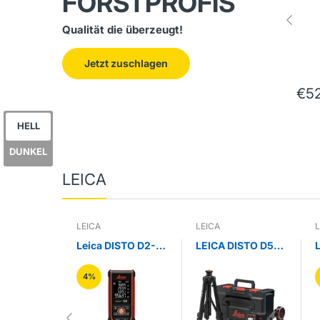
FORSTPROFIS
Qualität die überzeugt!
Jetzt zuschlagen
€52
HELL
DUNKEL
LEICA
LEICA
LEICA
Leica DISTO D2-2
LEICA DISTO D5
neue Version
Set – Präzises
Lasermessgerät
4%
für außen
e