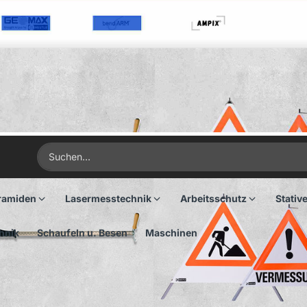
ramiden
Lasermesstechnik
Arbeitsschutz
Stativ
hnik
Schaufeln u. Besen
Maschinen