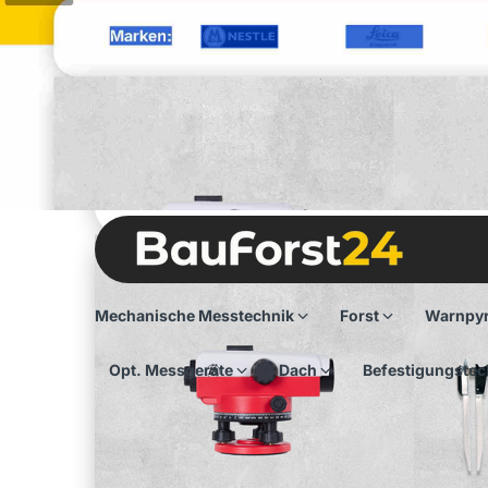
hier klicken
Marken:
Mechanische Messtechnik
Forst
Warnpy
Opt. Messgeräte
Dach
Befestigungstec