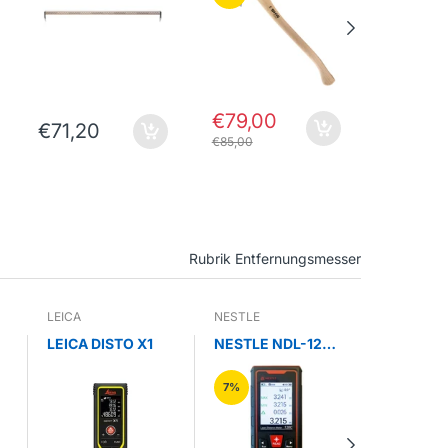
Γ
€79,00
€71,20
€131,0
€85,00
Rubrik Entfernungsmesser
LEICA
NESTLE
LEICA
LEICA DISTO X1
NESTLE NDL-120C
LEICA DI
Laserentfernungs
Set – Präz
s
messer
Laser-
7%
Entfernu
er