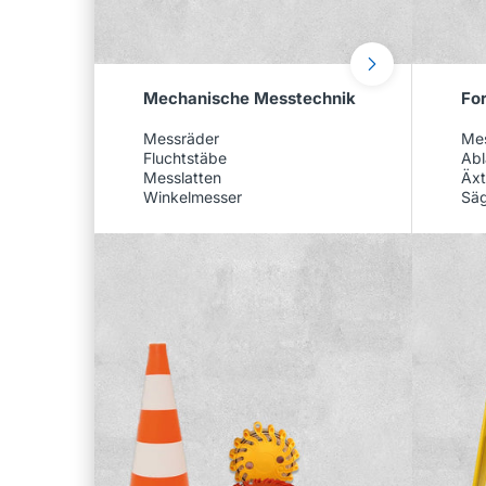
Mechanische Messtechnik
For
Messräder
Me
Fluchtstäbe
Abl
Messlatten
Äxt
Winkelmesser
Sä