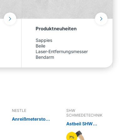
Produktneuheiten
Sappies
Beile
Laser-Entfernungsmesser
Bendarm
NESTLE
SHW
SHW
SCHMIEDETECHNIK
SCHMIEDE
Anreißmeterstock
Astbeil SHW
Beil mit
100 cm,
Nature
Hickorys
Aluminium
7%