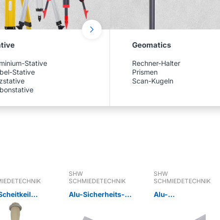
tive
Geomatics
minium-Stative
Rechner-Halter
bel-Stative
Prismen
zstative
Scan-Kugeln
bonstative
SHW
SHW
IEDETECHNIK
SCHMIEDETECHNIK
SCHMIEDETECHNIK
Scheitkeil
Alu-Sicherheits-
Alu-
lett mit Holz
Drehspaltkeil,
Sicherheitsspaltke
Aluring
geschmiedet
il, geschmiedet