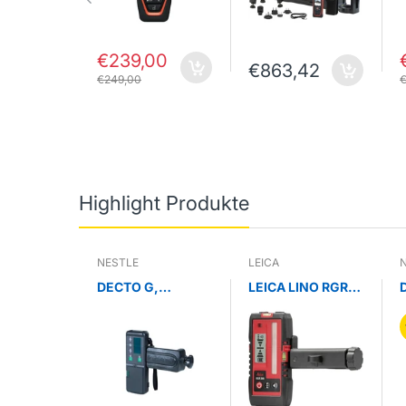
€239,00
€863,42
€249,00
Highlight Produkte
NESTLE
LEICA
DECTO G,
LEICA LINO RGR
Empfänger mit
200 Empfänger
Halter