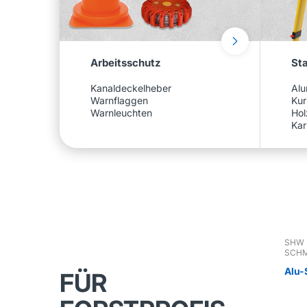
Arbeitsschutz
Sta
Kanaldeckelheber
Alu
Warnflaggen
Kur
Warnleuchten
Hol
Kar
SHW
SCHM
Alu-
FÜR
komp
und 