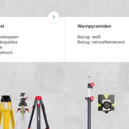
st
Warnpyramiden
sskluppen
Bezug: weiß
ängstäbe
Bezug: retroreflektierend
e
gebock