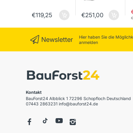
€119,25
€251,00
€
Hier haben Sie die Möglich
Newsletter
anmelden
Kontakt
BauForst24 Albblick 1 72296 Schopfloch Deutschland
07443 2863231 info@bauforst24.de