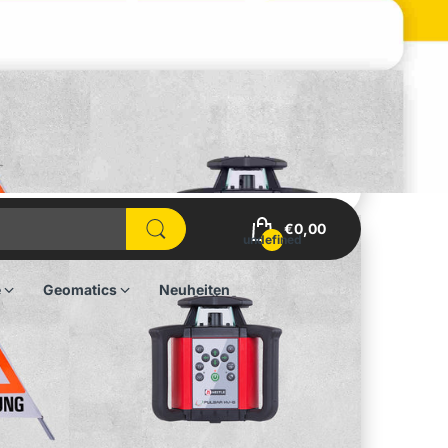
€0,00
undefined
e
Geomatics
Neuheiten